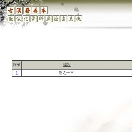
序號
編次
1
卷之十三