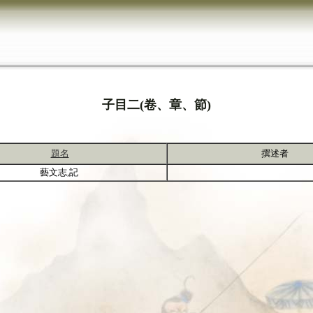
子目二(卷、章、節)
題名
撰述者
藝文志,記