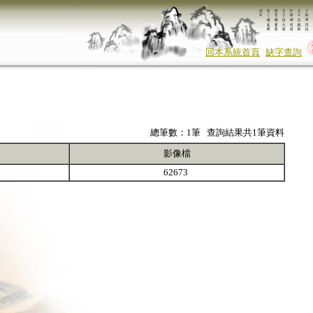
回本系統首頁
缺字查詢
總筆數：1筆 查詢結果共1筆資料
影像檔
62673