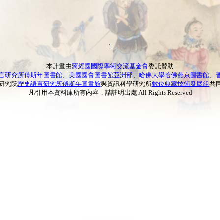
1
本計畫由
蔣經國國際學術交流基金會
委託贊助
言研究所傅斯年圖書館
、
美國國會圖書館亞洲部
、
哈佛大學哈佛燕京圖書館
、
研究院
歷史語言研究所傅斯年圖書館
與資訊科學研究所
數位典藏技術發展組
共
凡引用本資料庫所有內容，請註明出處 All Rights Reserved